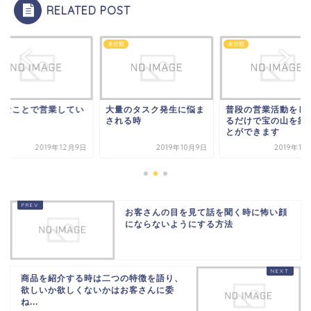
RELATED POST
類
未分類
未分類
きなことで営業してい
大量のタスク発生に悩ま
普段の営業活動をし
される時
るだけで宝の山を築
とができます
2019年12月9日
2019年10月9日
2019年11
お客さんの目を見て話を聞く時に怖い顔
にならないようにする方法
商品を紹介する時は二つの特徴を語り、
欲しいか欲しくないかはお客さんに委
ね...