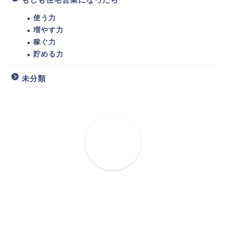
使う力
増やす力
稼ぐ力
貯める力
未分類