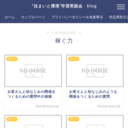
“住まいと環境”学習実践会 blog
ホーム
サンプルページ
プライバシーポリシー＆免責事項
特定商取引
― CATEGORY ―
稼ぐ力
稼ぐ力
稼ぐ力
お客さんと幼なじみの関係を
お客さんと幼なじみのような
つくるための質問中の相槌
関係をつくるための質問
2020年10月24日
2020年10月23日
稼ぐ力
稼ぐ力