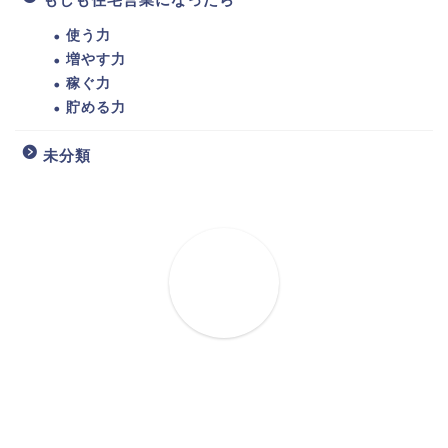
使う力
増やす力
稼ぐ力
貯める力
未分類