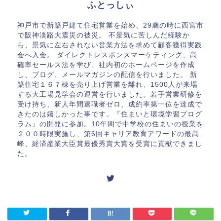
ふとっしぃ
神戸市で新築戸建て住宅営業を始め、29歳の時に西宮市
で阪神淡路大震災の被災。 不景気に苦しんだ経験か
ら、景気に左右されない営業方法を求めて顧客獲得実践
会へ入会。 ダイレクトレスポンスマーケティング、高
確率セールス法を学び、社内初のホームページを作成
し、ブログ、メールマガジンの配信を行いました。 新
築住宅１６７棟を売り上げ営業を離れ、1500人が来場
する大工場見学会の運営を行いました。若手営業研修を
受け持ち、新人年間退職者ゼロ、成約率第一位を達成で
きたのは嬉しかった事です。『住まいと環境学習プログ
ラム』の開発に参加。10年間で中学校の住まいの授業を
２００時限実施し、第6回キャリア教育アワードの最高
峰、経済産業大臣賞最優秀賞大賞を受賞に貢献できまし
た。