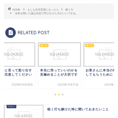
HOME
もしも住宅営業になったら
稼ぐ力
名前を聞いた後は名前で呼びかけた方がいいですね。
RELATED POST
力
稼ぐ力
稼ぐ力
しいと言って怒り出す
本当に売っていいのかを
お客さんに本当の事
には注意してください
見極めることが大切です
してもらうために
2020年10月30日
2020年10月31日
2020年1
軽く打ち解けた時に聞いておきたいこと