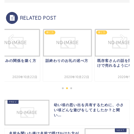
RELATED POST
力
稼ぐ力
稼ぐ力
なじみの関係を築く方
話終わりのお礼の述べ方
既存客さんの話を聞
けで売れるようにな
2020年10月22日
2020年10月22日
2020年9月
幼い頃の思い出を共有するために、小さ
い頃どんな遊びをしてましたか？と聞
い...
名前を聞いた後は名前で呼びかけた方が