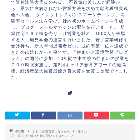
で阪神淡路大震災の被災。 不景気に苦しんだ経験か
ら、景気に左右されない営業方法を求めて顧客獲得実践
会へ入会。 ダイレクトレスポンスマーケティング、高
確率セールス法を学び、社内初のホームページを作成
し、ブログ、メールマガジンの配信を行いました。 新
築住宅１６７棟を売り上げ営業を離れ、1500人が来場
する大工場見学会の運営を行いました。若手営業研修を
受け持ち、新人年間退職者ゼロ、成約率第一位を達成で
きたのは嬉しかった事です。『住まいと環境学習プログ
ラム』の開発に参加。10年間で中学校の住まいの授業を
２００時限実施し、第6回キャリア教育アワードの最高
峰、経済産業大臣賞最優秀賞大賞を受賞に貢献できまし
た。
HOME
もしも住宅営業になったら
稼ぐ力
軽く打ち解けた時に聞いておきたいこと