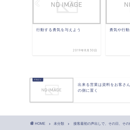
な将来の不
行動する勇気を与えよう
勇気や行動
2019年12月7日
2019年8月30日
出来る営業は資料をお客さ
の側に置く
HOME
未分類
接客最初の声出しで、その日、その