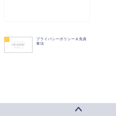
動する勇気を与えよう
勇気や行動力、決断力
プライバシーポリシー＆免責
1
事項
2019年8月30日
2019年12月3