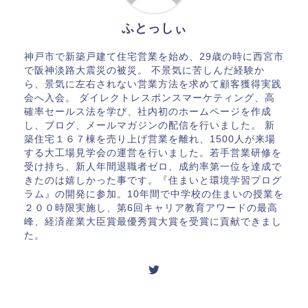
ふとっしぃ
神戸市で新築戸建て住宅営業を始め、29歳の時に西宮市
で阪神淡路大震災の被災。 不景気に苦しんだ経験か
ら、景気に左右されない営業方法を求めて顧客獲得実践
会へ入会。 ダイレクトレスポンスマーケティング、高
確率セールス法を学び、社内初のホームページを作成
し、ブログ、メールマガジンの配信を行いました。 新
築住宅１６７棟を売り上げ営業を離れ、1500人が来場
する大工場見学会の運営を行いました。若手営業研修を
受け持ち、新人年間退職者ゼロ、成約率第一位を達成で
きたのは嬉しかった事です。『住まいと環境学習プログ
ラム』の開発に参加。10年間で中学校の住まいの授業を
２００時限実施し、第6回キャリア教育アワードの最高
峰、経済産業大臣賞最優秀賞大賞を受賞に貢献できまし
た。