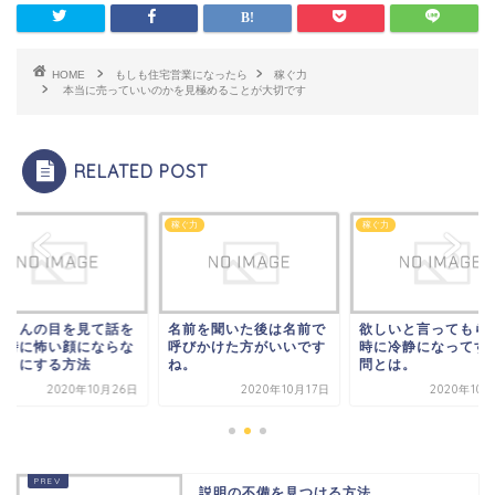
HOME
もしも住宅営業になったら
稼ぐ力
本当に売っていいのかを見極めることが大切です
RELATED POST
力
稼ぐ力
稼ぐ力
客さんの目を見て話を
名前を聞いた後は名前で
欲しいと言ってもら
く時に怖い顔にならな
呼びかけた方がいいです
時に冷静になってす
ようにする方法
ね。
問とは。
2020年10月26日
2020年10月17日
2020年10
説明の不備を見つける方法