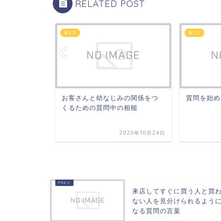
RELATED POST
稼ぐ力
稼ぐ力
話を聞く時
お客さんと幼なじみの関係をつ
質問を始め
ようにする
くるための質問中の相槌
020年10月26日
2020年10月24日
来店してすぐに買う人と買
ない人を見分けられるよう
なる質問の言葉