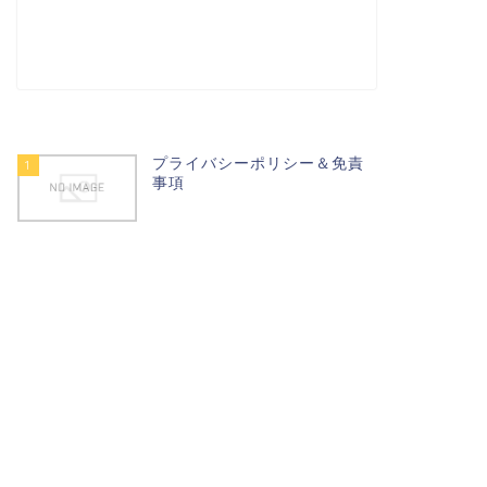
ぐ力
稼ぐ力
プライバシーポリシー＆免責
1
事項
客さんと幼なじみの関係をつ
質問を始める前の質問
るための質問中の相槌
2020年10月24日
2020年11月1