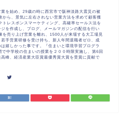
業を始め、29歳の時に西宮市で阪神淡路大震災の被
経験から、景気に左右されない営業方法を求めて顧客獲
レクトレスポンスマーケティング、高確率セールス法を
ージを作成し、ブログ、メールマガジンの配信を行い
棟を売り上げ営業を離れ、1500人が来場する大工場見
。若手営業研修を受け持ち、新人年間退職者ゼロ、成
のは嬉しかった事です。『住まいと環境学習プログラ
間で中学校の住まいの授業を２００時限実施し、第6回
最高峰、経済産業大臣賞最優秀賞大賞を受賞に貢献で