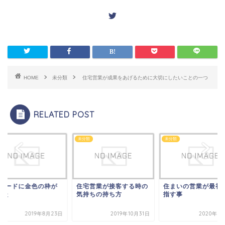
HOME
未分類
住宅営業が成果をあげるために大切にしたいことの一つ
RELATED POST
類
未分類
未分類
Dカードに金色の枠が
住宅営業が接客する時の
住まいの営業が最初
いた
気持ちの持ち方
指す事
2019年8月23日
2019年10月31日
2020年9