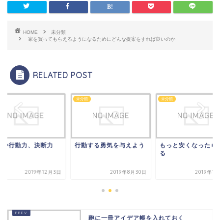
HOME
未分類
家を買ってもらえるようになるためにどんな提案をすれば良いのか
RELATED POST
類
未分類
未分類
気や行動力、決断力
行動する勇気を与えよう
もっと安くなったら
る
2019年12月3日
2019年8月30日
2019年1
鞄に一冊アイデア帳を入れておく