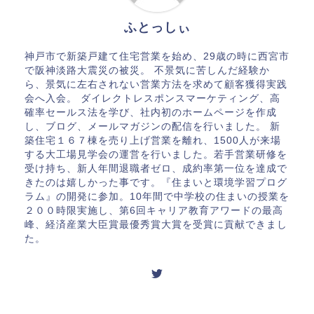
ふとっしぃ
神戸市で新築戸建て住宅営業を始め、29歳の時に西宮市
で阪神淡路大震災の被災。 不景気に苦しんだ経験か
ら、景気に左右されない営業方法を求めて顧客獲得実践
会へ入会。 ダイレクトレスポンスマーケティング、高
確率セールス法を学び、社内初のホームページを作成
し、ブログ、メールマガジンの配信を行いました。 新
築住宅１６７棟を売り上げ営業を離れ、1500人が来場
する大工場見学会の運営を行いました。若手営業研修を
受け持ち、新人年間退職者ゼロ、成約率第一位を達成で
きたのは嬉しかった事です。『住まいと環境学習プログ
ラム』の開発に参加。10年間で中学校の住まいの授業を
２００時限実施し、第6回キャリア教育アワードの最高
峰、経済産業大臣賞最優秀賞大賞を受賞に貢献できまし
た。