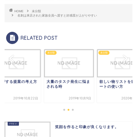
HOME
未分類
名刺は来店された家族全員へ渡すと好感度が上がりやすい
RELATED POST
類
未分類
未分類
業がする提案の考え方
大量のタスク発生に悩ま
欲しい物リストを書
される時
ートの使い方
2019年10月22日
2019年10月9日
2020年1
笑顔を作ると印象が良くなります。