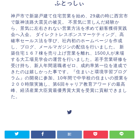
ふとっしぃ
神戸市で新築戸建て住宅営業を始め、29歳の時に西宮市
で阪神淡路大震災の被災。 不景気に苦しんだ経験か
ら、景気に左右されない営業方法を求めて顧客獲得実践
会へ入会。 ダイレクトレスポンスマーケティング、高
確率セールス法を学び、社内初のホームページを作成
し、ブログ、メールマガジンの配信を行いました。 新
築住宅１６７棟を売り上げ営業を離れ、1500人が来場
する大工場見学会の運営を行いました。若手営業研修を
受け持ち、新人年間退職者ゼロ、成約率第一位を達成で
きたのは嬉しかった事です。『住まいと環境学習プログ
ラム』の開発に参加。10年間で中学校の住まいの授業を
２００時限実施し、第6回キャリア教育アワードの最高
峰、経済産業大臣賞最優秀賞大賞を受賞に貢献できまし
た。