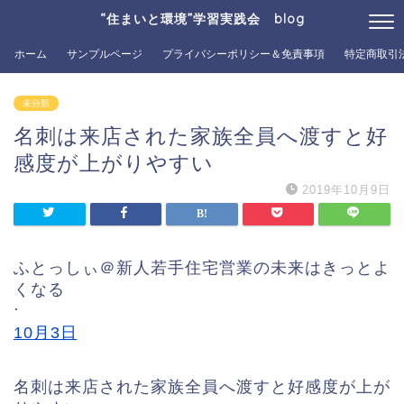
“住まいと環境”学習実践会 blog
ホーム
サンプルページ
プライバシーポリシー＆免責事項
特定商取引
未分類
名刺は来店された家族全員へ渡すと好
感度が上がりやすい
2019年10月9日
ふとっしぃ＠新人若手住宅営業の未来はきっとよ
くなる
·
10月3日
名刺は来店された家族全員へ渡すと好感度が上が