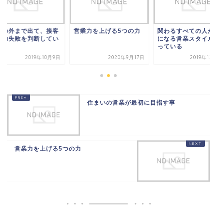
関の外まで出て、接客
営業力を上げる5つの力
関わるすべての人が
成功失敗を判断してい
になる営業スタイル
す。
っている
2019年10月9日
2020年9月17日
2019年12
住まいの営業が最初に目指す事
営業力を上げる5つの力