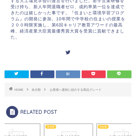
する大工場見学会の運営を行いました。若手営業研修を
受け持ち、新人年間退職者ゼロ、成約率第一位を達成で
きたのは嬉しかった事です。『住まいと環境学習プログ
ラム』の開発に参加。10年間で中学校の住まいの授業を
２００時限実施し、第6回キャリア教育アワードの最高
峰、経済産業大臣賞最優秀賞大賞を受賞に貢献できまし
た。
HOME
未分類
お客様へ最初に紹介する商品グレード
RELATED POST
類
未分類
未分類