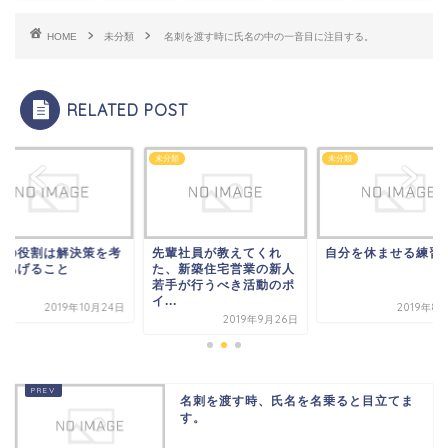
HOME
未分類
名刺を渡す時に氏名の中の一音目に注目する。
RELATED POST
類
未分類
未分類
業の役割は解決策を考
先輩社員が教えてくれ
自分を休ませる練習
てあげること
た、新築住宅営業の新人
若手が行うべき活動のポ
イ...
2019年10月24日
2019年8
2019年9月26日
名刺を渡す時、氏名を名乗ると目立てま
す。