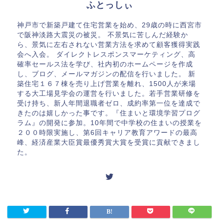
ふとっしぃ
神戸市で新築戸建て住宅営業を始め、29歳の時に西宮市
で阪神淡路大震災の被災。 不景気に苦しんだ経験か
ら、景気に左右されない営業方法を求めて顧客獲得実践
会へ入会。 ダイレクトレスポンスマーケティング、高
確率セールス法を学び、社内初のホームページを作成
し、ブログ、メールマガジンの配信を行いました。 新
築住宅１６７棟を売り上げ営業を離れ、1500人が来場
する大工場見学会の運営を行いました。若手営業研修を
受け持ち、新人年間退職者ゼロ、成約率第一位を達成で
きたのは嬉しかった事です。『住まいと環境学習プログ
ラム』の開発に参加。10年間で中学校の住まいの授業を
２００時限実施し、第6回キャリア教育アワードの最高
峰、経済産業大臣賞最優秀賞大賞を受賞に貢献できまし
た。