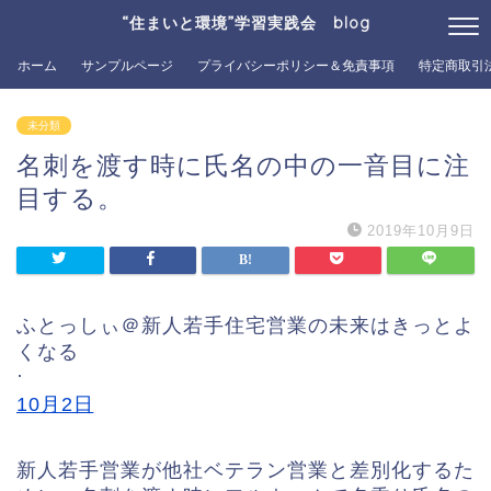
“住まいと環境”学習実践会 blog
ホーム
サンプルページ
プライバシーポリシー＆免責事項
特定商取引
未分類
名刺を渡す時に氏名の中の一音目に注
目する。
2019年10月9日
ふとっしぃ＠新人若手住宅営業の未来はきっとよ
くなる
·
10月2日
新人若手営業が他社ベテラン営業と差別化するた