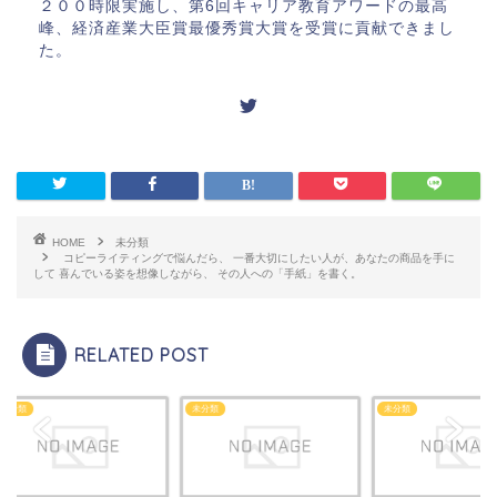
２００時限実施し、第6回キャリア教育アワードの最高
峰、経済産業大臣賞最優秀賞大賞を受賞に貢献できまし
た。
HOME
未分類
コピーライティングで悩んだら、 一番大切にしたい人が、あなたの商品を手に
して 喜んでいる姿を想像しながら、 その人への「手紙」を書く。
RELATED POST
類
未分類
未分類