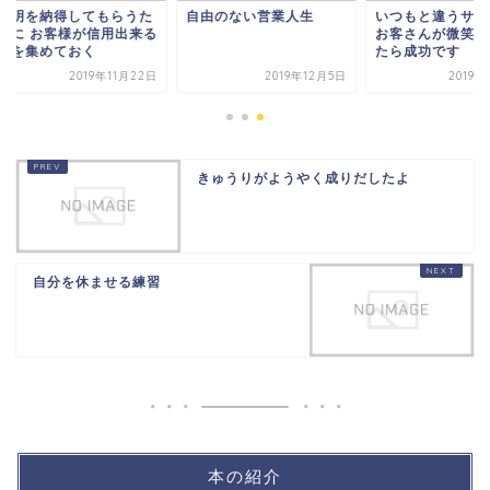
明を納得してもらうた
自由のない営業人生
いつもと違うサービ
に お客様が信用出来る
お客さんが微笑んで
を集めておく
たら成功です
2019年11月22日
2019年12月5日
2019年11
きゅうりがようやく成りだしたよ
自分を休ませる練習
本の紹介